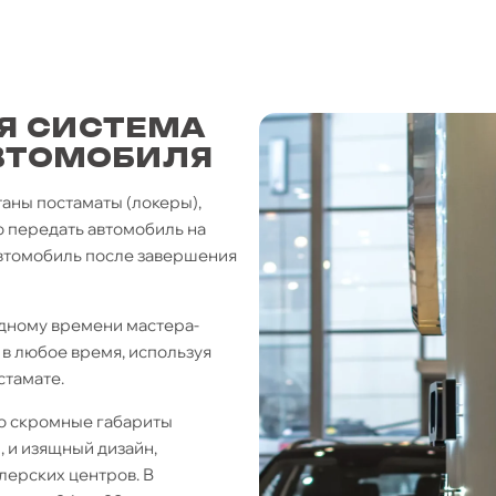
Я СИСТЕМА
ВТОМОБИЛЯ
аны постаматы (локеры),
 передать автомобиль на
 автомобиль после завершения
одному времени мастера-
 в любое время, используя
стамате.
о скромные габариты
, и изящный дизайн,
лерских центров. В