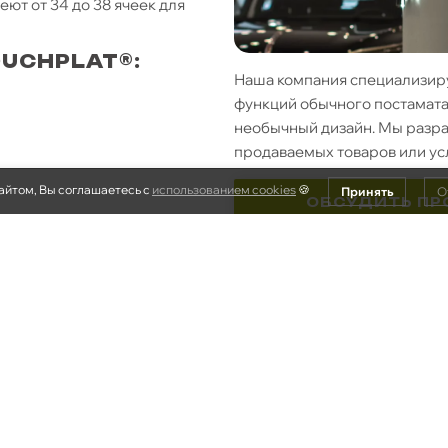
ют от 34 до 38 ячеек для
UCHPLAT®:
Наша компания специализируе
функций обычного постамата
необычный дизайн. Мы разра
продаваемых товаров или усл
айтом, Вы соглашаетесь с
использованием cookies
🍪
Принять
О
ОБСУДИТЬ ПР